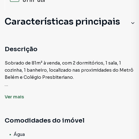
81 m²
útil
Características principais
Descrição
Sobrado de 81m² à venda, com 2 dormitórios, 1 sala, 1
cozinha, 1 banheiro, localizado nas proximidades do Metrô
Belém e Colégio Presbiteriano.
Desfrute da oportunidade única de residir em um sobrado
Ver
mais
excepcionalmente bem localizado, onde cada detalhe foi
cuidadosamente projetado para oferecer conforto e
conveniência. Este imóvel encantador apresenta uma
Comodidades do imóvel
distribuição inteligente, começando por uma sala
espaçosa que acolhe você e seus convidados com
conforto. A cozinha bem equipada e a lavanderia adjacente
Água