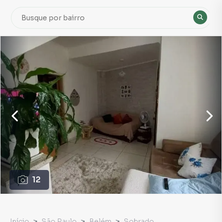
12
Início
São Paulo
Belém
Sobrado