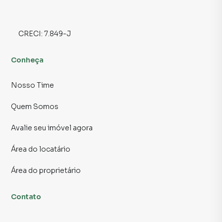
Para obter informações adicionais, agendar uma visita ou
discutir os detalhes, não hesite em entrar em contato
CRECI:
7.849-J
conosco.
Conheça
📲 Contato para Ligações ou WhatsApp
11 2291-3000
Nosso Time
Sujeito a alteração sem aviso prévio.
Quem Somos
Fotos meramente ilustrativas.
Avalie seu imóvel agora
Área do locatário
Área do proprietário
Contato