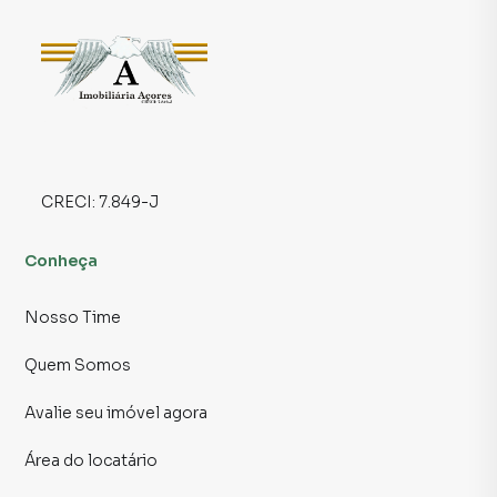
em um ponto de esquina na região do Belém, onde o fluxo
constante de pessoas é uma garantia de visibilidade e
sucesso. 🏙️🚶‍♂️
🌟 Um verdadeiro convite para empreendedores
visionários! Seja para abrir aquela pizzaria dos sonhos,
uma padaria artesanal ou até um café especial, este salão
oferece as condições ideais para você começar a faturar
CRECI:
7.849-J
desde já. 💼💰
Conheça
Não perca tempo! Essa é a oportunidade perfeita para
transformar suas ideias em realidade. Agende já uma visita
Nosso Time
e sinta a energia desse espaço! 🏃‍♀️📞
Quem Somos
Para obter informações adicionais, agendar uma visita ou
discutir os detalhes, não hesite em entrar em contato
Avalie seu imóvel agora
conosco.
Área do locatário
📲 Contato para Ligações ou WhatsApp