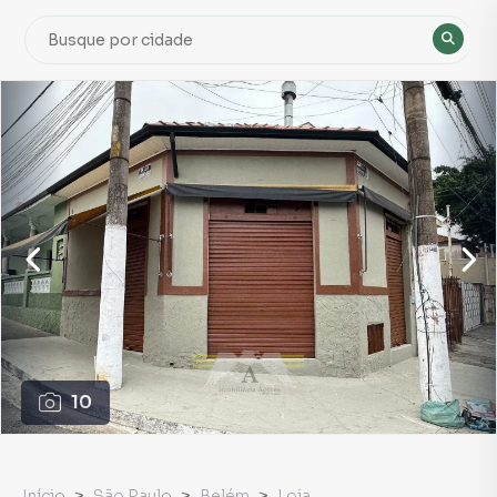
10
Início
São Paulo
Belém
Loja