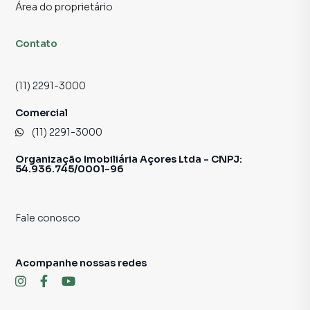
11 2291-3000
Área do proprietário
Sujeito a alteração sem aviso prévio.
Contato
Fotos meramente ilustrativas.
(11) 2291-3000
Comercial
(11) 2291-3000
Organização Imobiliária Açores Ltda - CNPJ:
54.936.745/0001-96
Fale conosco
Acompanhe nossas redes