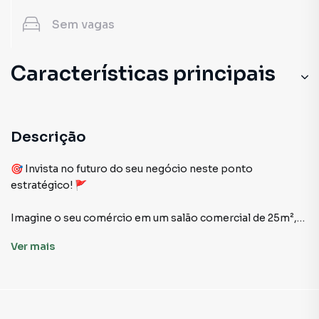
Sem
vagas
Características principais
Descrição
🎯 Invista no futuro do seu negócio neste ponto
estratégico! 🚩
Imagine o seu comércio em um salão comercial de 25m²,
pronto para impressionar seus clientes! 🍕🔥 Com um
Ver
mais
forno à lenha já instalado e um balcão funcional, você está
a um passo de criar experiências memoráveis e conquistar
seu público. 🍽️✨
Este espaço vem com um banheiro prático e está situado