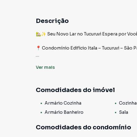
Descrição
🏡✨ Seu Novo Lar no Tucuruvi Espera por Você
📍 Condomínio Edifício Itala – Tucuruvi – São P
Prepare-se para se apaixonar por este incrív
Ver
mais
funcionalidade e sofisticação em cada detalh
investir com segurança e viver momentos inesq
Comodidades do imóvel
🌟 Destaques do Imóvel
Armário Cozinha
Cozinha
🛋 Sala ampla dois ambientes
Ambiente espaçoso, iluminado e acolhedor, per
Armário Banheiro
Sala
sala de estar e jantar com elegância e conforto
Comodidades do condomínio
✨ Acabamento em porcelanato