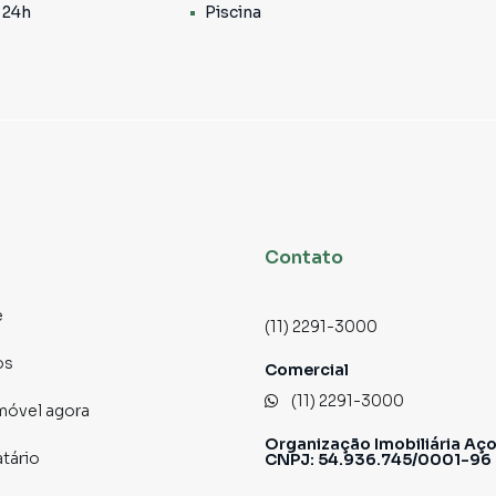
. Um toque moderno que valoriza cada metro quadrado.
 24h
Piscina
sensação deliciosa de liberdade todos os dias. Um convite
Organização, funcionalidade e beleza em perfeita
Contato
te oferece aquele refúgio exclusivo que você merece.
e
(11) 2291-3000
os
amento de espaço e acabamento impecável.
Comercial
(11) 2291-3000
imóvel agora
Organização Imobiliária Aço
atário
CNPJ: 54.936.745/0001-96