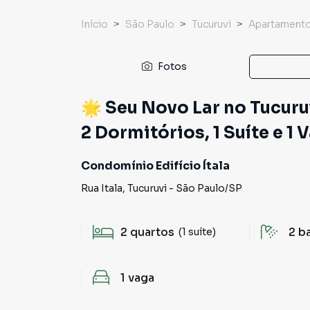
Início
São Paulo
Tucuruvi
Apartament
Fotos
🌟 Seu Novo Lar no Tucur
2 Dormitórios, 1 Suíte e 1
Condomínio Edifício Ítala
Rua Itala
,
Tucuruvi
-
São Paulo
/
SP
2
quartos
2
b
(1 suíte)
1
vaga