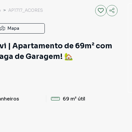
o
AP1717_ACORES
Mapa
uvi | Apartamento de 69m² com
 Vaga de Garagem! 🏡
anheiros
69 m²
útil