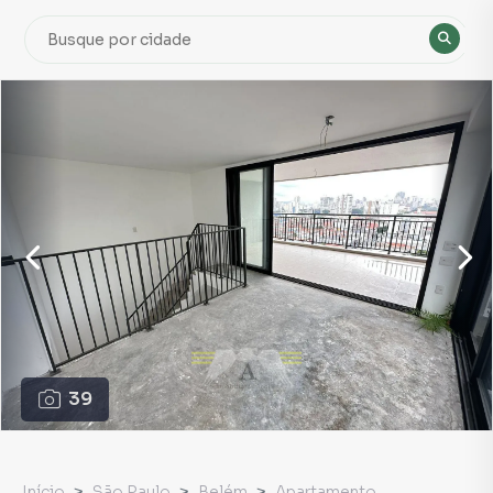
39
Início
São Paulo
Belém
Apartamento