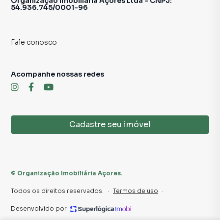
Organização Imobiliária Açores Ltda - CNPJ:
54.936.745/0001-96
🚗 3 VAGAS DE GARAGEM
Comodidade e segurança para toda a família.
Fale conosco
🏢 CONDOMÍNIO COMPLETO – INFRAESTRUTURA
PREMIUM
Acompanhe nossas redes
No Condomínio Auguri Mooca você encontra:
• Portaria 24 horas
• Elevador
Cadastre seu imóvel
• Academia
• Piscina
• Quadra esportiva
• Salão de festas
©
Organização Imobiliária Açores
.
• Espaço gourmet
• Churrasqueira
Todos os direitos reservados.
·
Termos de uso
·
• Sauna
Desenvolvido por
• Salão de jogos