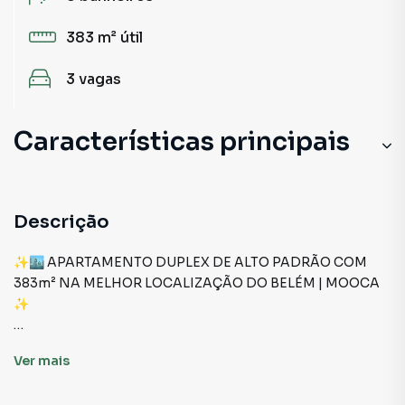
383 m²
útil
3
vagas
Características principais
Descrição
✨🏙️ APARTAMENTO DUPLEX DE ALTO PADRÃO COM
383m² NA MELHOR LOCALIZAÇÃO DO BELÉM | MOOCA
✨
📍 Localizado no sofisticado Condomínio Auguri Mooca,
Ver
mais
na região do Belém, próximo à tradicional Rua Taquari e a
poucos minutos da Mooca.