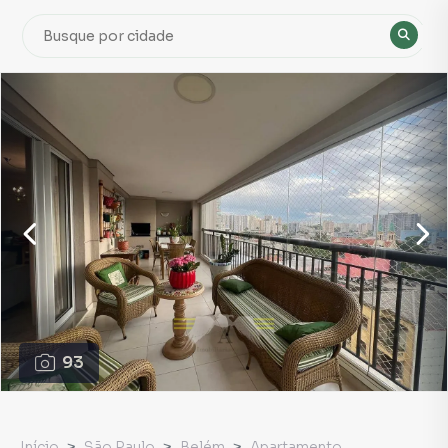
93
Início
São Paulo
Belém
Apartamento