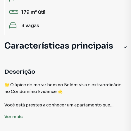
179 m²
útil
3
vagas
Características principais
Piscina Aquecida
Closet
Descrição
Armário Suíte
🌟 O ápice do morar bem no Belém: viva o extraordinário
no Condomínio Evidence 🌟
Churrasqueira
Você está prestes a conhecer um apartamento que
Porcelanato
ultrapassa expectativas e redefine o significado de viver
Ver
mais
com sofisticação. Um espaço pensado para quem valoriza
exclusividade, amplitude e conforto em cada detalhe.