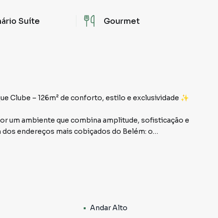
ário Suíte
Gourmet
 Clube – 126m² de conforto, estilo e exclusividade ✨
por um ambiente que combina amplitude, sofisticação e
um dos endereços mais cobiçados do Belém: o
et dos sonhos
ra receber amigos e viver momentos inesquecíveis em
Andar Alto
orcionando integração com a sala e uma vista