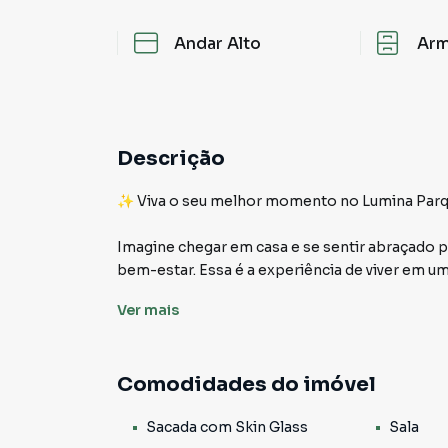
Andar Alto
Arm
Descrição
✨ Viva o seu melhor momento no Lumina Parque
Imagine chegar em casa e se sentir abraçado 
bem-estar. Essa é a experiência de viver em 
Condomínio Lumina Parque Clube.
Ver
mais
🌇 Um lar com vista livre e uma varanda gourm
Comodidades do imóvel
* Sala ampla com dois ambientes, perfeita pa
família
Sacada com Skin Glass
Sala
* Sacada gourmet com sistema SkinGlass, prop