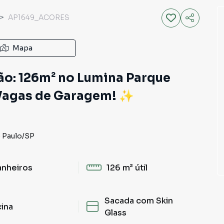
AP1649_ACORES
Mapa
ção: 126m² no Lumina Parque
2 Vagas de Garagem! ✨
 Paulo
/
SP
anheiros
126 m²
útil
Sacada com Skin
cina
Glass