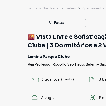
Início
São Paulo
Belém
Apartamento
Fotos
🌇 Vista Livre e Sofistica
Clube | 3 Dormitórios e 
Lumina Parque Clube
Rua Professor Rodolfo São Tiago
,
Belém
-
São
3
quartos
3
b
(1 suíte)
2
vagas
Pis