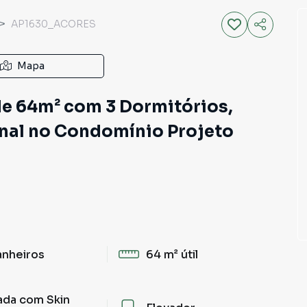
AP1630_ACORES
Mapa
e 64m² com 3 Dormitórios,
nal no Condomínio Projeto
anheiros
64 m²
útil
ada com Skin