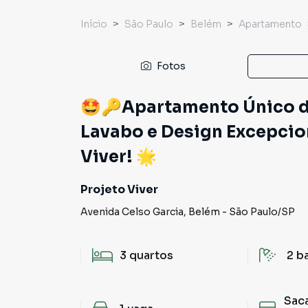
Início
São Paulo
Belém
Apartamento
Fotos
🤩🔑Apartamento Único d
Lavabo e Design Excepcio
Viver! 🌟
Projeto Viver
Avenida Celso Garcia
,
Belém
-
São Paulo
/
SP
3
quartos
2
b
Sac