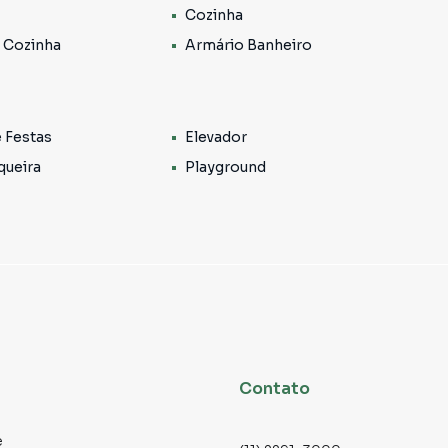
Cozinha
ontar um cantinho de leitura, um pequeno jardim ou um
 com vista aberta.
 Cozinha
Armário Banheiro
anejados de excelente qualidade, essa cozinha atende
 muito charme. O layout funcional ainda facilita a
e Festas
Elevador
queira
Playground
a para oferecer praticidade sem comprometer o design.
e na rotina.
to entre privacidade e possibilidades. Transforme o
moderno, um closet elegante ou aquele quarto de
s e bem ventilados, prontos para se adaptarem ao seu
Contato
e