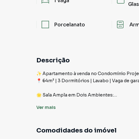
1
vaga
Gla
Porcelanato
Arm
Descrição
✨ Apartamento à venda no Condomínio Projet
📍 64m² | 3 Dormitórios | Lavabo | Vaga de g
🌟 Sala Ampla em Dois Ambientes:
Um espaço acolhedor e versátil, perfeito para
Ver
mais
oferece conforto e sofisticação em cada detal
disposição permite criar tanto uma sala de est
Comodidades do imóvel
🌇 Sacada Envidraçada:
A sacada foi totalmente envidraçada, proporc