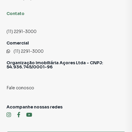
📲 Contato para Ligações ou WhatsApp
11 2291-3000
Contato
Sujeito a alteração sem aviso prévio.
(11) 2291-3000
Fotos meramente ilustrativas.
Comercial
(11) 2291-3000
Organização Imobiliária Açores Ltda - CNPJ:
54.936.745/0001-96
Fale conosco
Acompanhe nossas redes