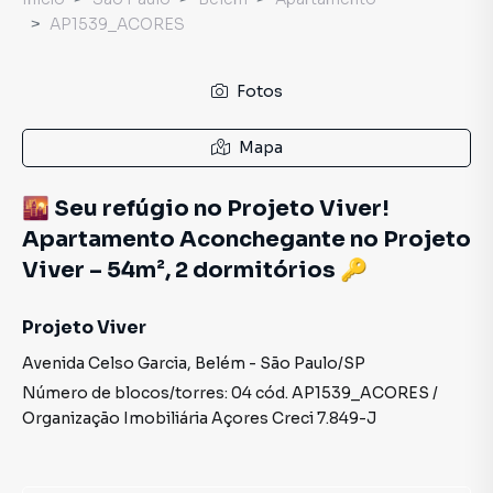
AP1539_ACORES
Fotos
Mapa
🌇 Seu refúgio no Projeto Viver!
Apartamento Aconchegante no Projeto
Viver – 54m², 2 dormitórios 🔑
Projeto Viver
Avenida Celso Garcia
,
Belém
-
São Paulo
/
SP
Número de blocos/torres:
04
cód.
AP1539_ACORES
/
Organização Imobiliária Açores
Creci
7.849-J