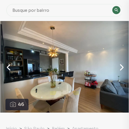
46
Início
São Paulo
Belém
Apartamento