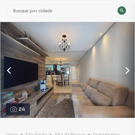
24
Início
São Paulo
Alto da Mooca
Apartamento