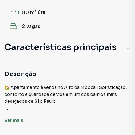
80 m²
útil
2
vagas
Características principais
Elevador
Porcelanato
Descrição
Portão Eletrônico
🏡 Apartamento à venda no Alto da Mooca | Sofisticação,
conforto e qualidade de vida em um dos bairros mais
Portaria 24h
desejados de São Paulo
Churrasqueira
✨ Viva a experiência de morar em um apartamento
Ver
mais
pensado para proporcionar bem-estar, aconchego e
praticidade em cada detalhe. Localizado no charmoso