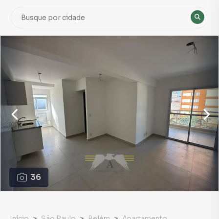
36
Início
São Paulo
Belém
Apartamento