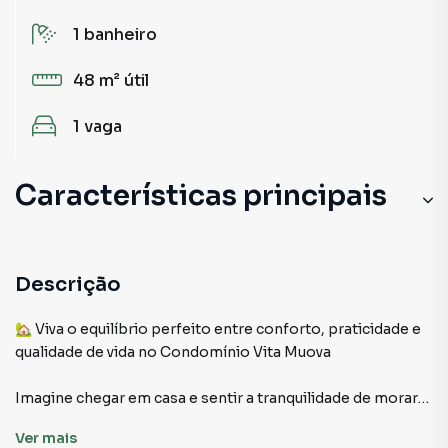
1
banheiro
48 m²
útil
1
vaga
Características principais
Churrasqueira
Sala de Academia
Descrição
Salão de Festas
🏡 Viva o equilíbrio perfeito entre conforto, praticidade e
qualidade de vida no Condomínio Vita Muova
Piscina
Imagine chegar em casa e sentir a tranquilidade de morar
Portaria 24h
em um dos pontos mais estratégicos e valorizados do
Ver
mais
Belém. Este apartamento foi pensado para quem busca