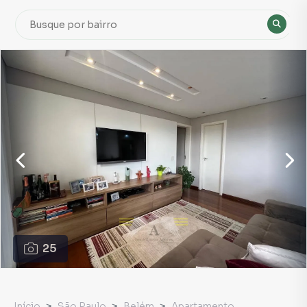
25
Início
São Paulo
Belém
Apartamento