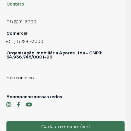
Contato
11 2291-3000
Sujeito a alteração sem aviso prévio.
(11) 2291-3000
Fotos meramente ilustrativas.
Comercial
(11) 2291-3000
Organização Imobiliária Açores Ltda - CNPJ:
54.936.745/0001-96
Fale conosco
Acompanhe nossas redes
Cadastre seu imóvel