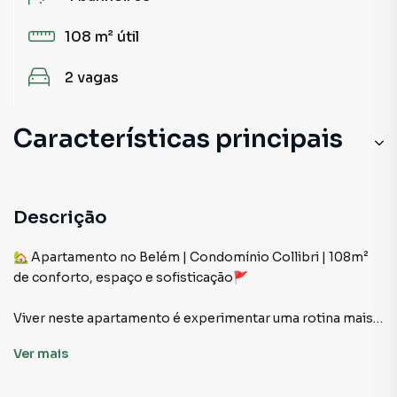
108 m²
útil
2
vagas
Características principais
Portaria 24h
Elevador
Descrição
Churrasqueira
🏡 Apartamento no Belém | Condomínio Collibri | 108m²
de conforto, espaço e sofisticação🚩
Andar Alto
Viver neste apartamento é experimentar uma rotina mais
leve, funcional e prazerosa. Com 108m² muito bem
Ver
mais
distribuídos, ele entrega a sensação de casa, com a
segurança e praticidade de um condomínio completo. Um