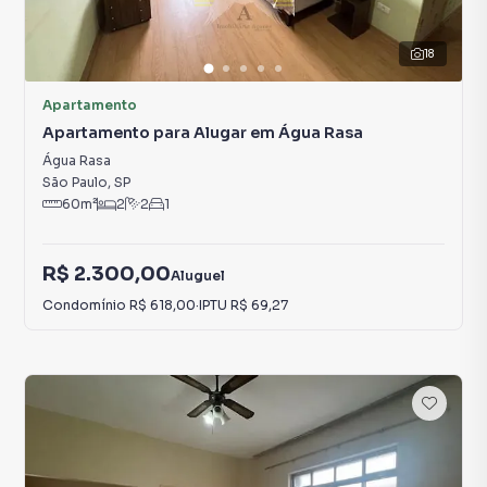
18
Apartamento
Apartamento para Alugar em Água Rasa
Água Rasa
São Paulo
,
SP
60
m²
2
2
1
R$ 2.300,00
Aluguel
Condomínio
R$ 618,00
·
IPTU
R$ 69,27