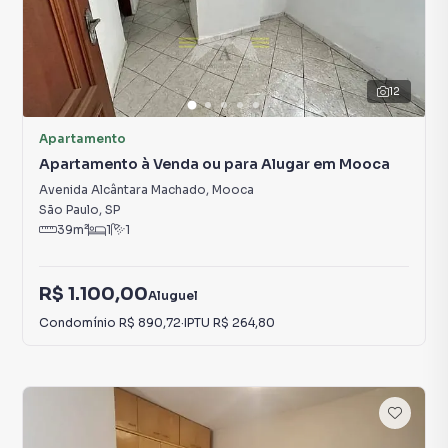
12
Apartamento
Apartamento à Venda ou para Alugar em Mooca
Avenida Alcântara Machado
,
Mooca
São Paulo
,
SP
39
m²
1
1
R$ 1.100,00
Aluguel
Condomínio
R$ 890,72
·
IPTU
R$ 264,80