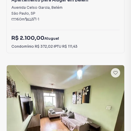
Apartamento para Alugar em Belém
Avenida Celso Garcia
,
Belém
São Paulo
,
SP
60
m²
3
1
R$ 2.100,00
Aluguel
Condomínio
R$ 372,02
·
IPTU
R$ 111,43