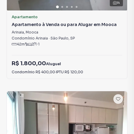
14
Apartamento
Apartamento à Venda ou para Alugar em Mooca
Arinaia
,
Mooca
Condomínio Arinaia
·
São Paulo
,
SP
42
m²
2
1
R$ 1.800,00
Aluguel
Condomínio
R$ 400,00
·
IPTU
R$ 120,00