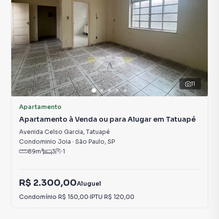
11
Apartamento
Apartamento à Venda ou para Alugar em Tatuapé
Avenida Celso Garcia
,
Tatuapé
Condominio Joia
·
São Paulo
,
SP
89
m²
3
1
R$ 2.300,00
Aluguel
Condomínio
R$ 150,00
·
IPTU
R$ 120,00