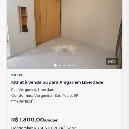
22
Kitnet
Kitnet à Venda ou para Alugar em Liberdade
Rua Vergueiro
,
Liberdade
Condomínio Vergueiro
·
São Paulo
,
SP
28
m²
1
1
R$ 1.300,00
Aluguel
Condomínio
R$ 305,01
·
IPTU
R$ 52,93