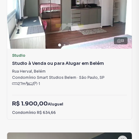
13
Studio
Studio à Venda ou para Alugar em Belém
Rua Herval
,
Belém
Condomínio Smart Studios Belem
·
São Paulo
,
SP
27
m²
1
1
R$ 1.900,00
Aluguel
Condomínio
R$ 634,66