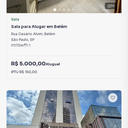
10
Sala
Sala para Alugar em Belém
Rua Cesário Alvim
,
Belém
São Paulo
,
SP
72
m²
1
R$ 5.000,00
Aluguel
IPTU
R$ 150,00