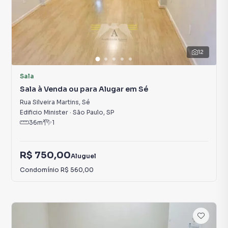
12
Sala
Sala à Venda ou para Alugar em Sé
Rua Silveira Martins
,
Sé
Edificio Minister
·
São Paulo
,
SP
36
m²
1
R$ 750,00
Aluguel
Condomínio
R$ 560,00