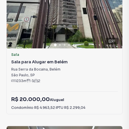
21
Sala
Sala para Alugar em Belém
Rua Serra da Bocaina
,
Belém
São Paulo
,
SP
233
m²
3
2
R$ 20.000,00
Aluguel
Condomínio
R$ 4.963,52
·
IPTU
R$ 2.299,04