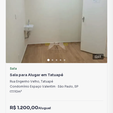
23
Sala
Sala para Alugar em Tatuapé
Rua Engenho Velho
,
Tatuapé
Condomínio Espaço Valentim
·
São Paulo
,
SP
10
m²
R$ 1.200,00
Aluguel