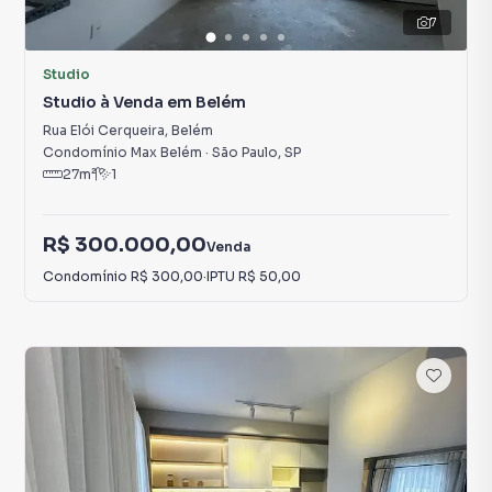
7
Studio
Studio à Venda em Belém
Rua Elói Cerqueira
,
Belém
Condomínio Max Belém
·
São Paulo
,
SP
27
m²
1
R$ 300.000,00
Venda
Condomínio
R$ 300,00
·
IPTU
R$ 50,00