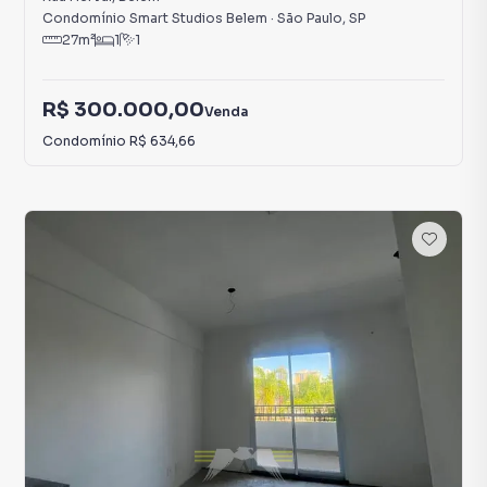
Condomínio Smart Studios Belem
·
São Paulo
,
SP
27
m²
1
1
R$ 300.000,00
Venda
Condomínio
R$ 634,66