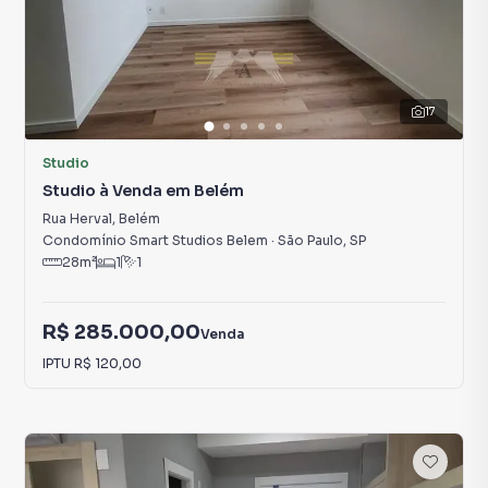
17
Studio
Studio à Venda em Belém
Rua Herval
,
Belém
Condomínio Smart Studios Belem
·
São Paulo
,
SP
28
m²
1
1
R$ 285.000,00
Venda
IPTU
R$ 120,00