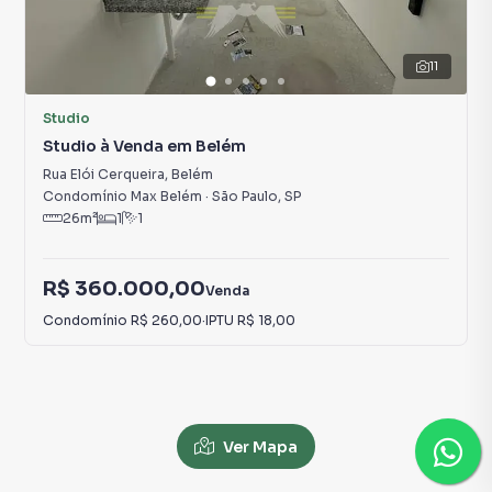
11
Studio
Studio à Venda em Belém
Rua Elói Cerqueira
,
Belém
Condomínio Max Belém
·
São Paulo
,
SP
26
m²
1
1
R$ 360.000,00
Venda
Condomínio
R$ 260,00
·
IPTU
R$ 18,00
Ver Mapa