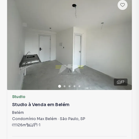
37
Studio
Studio à Venda em Belém
Belém
Condomínio Max Belém
·
São Paulo
,
SP
26
m²
1
1