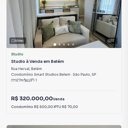
Vídeo
12
Studio
Studio à Venda em Belém
Rua Herval
,
Belém
Condomínio Smart Studios Belem
·
São Paulo
,
SP
27
m²
1
1
R$ 320.000,00
Venda
Condomínio
R$ 500,00
·
IPTU
R$ 70,00