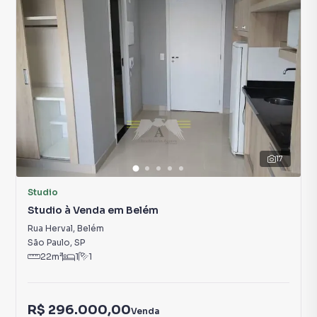
17
Studio
Studio à Venda em Belém
Rua Herval
,
Belém
São Paulo
,
SP
22
m²
1
1
R$ 296.000,00
Venda