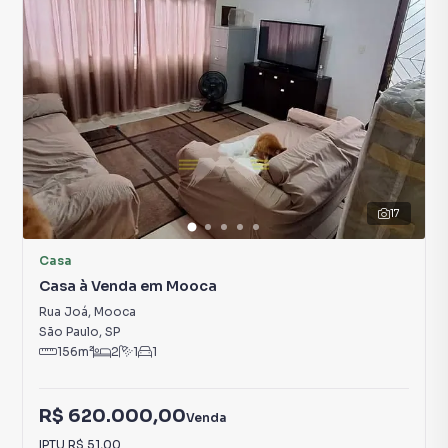
17
Casa
Casa à Venda em Mooca
Rua Joá
,
Mooca
São Paulo
,
SP
156
m²
2
1
1
R$ 620.000,00
Venda
IPTU
R$ 51,00