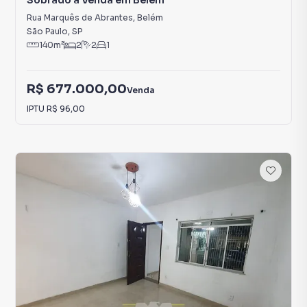
Sobrado à Venda em Belém
Rua Marquês de Abrantes
,
Belém
São Paulo
,
SP
140
m²
2
2
1
R$ 677.000,00
Venda
IPTU
R$ 96,00