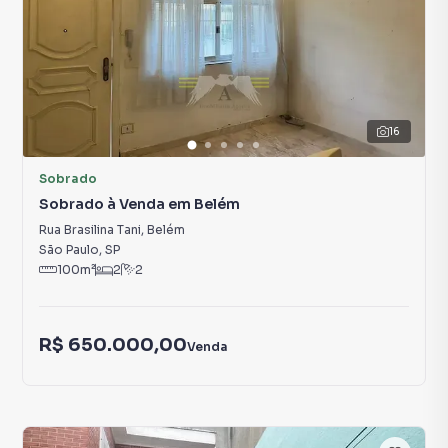
16
Sobrado
Sobrado à Venda em Belém
Rua Brasilina Tani
,
Belém
São Paulo
,
SP
100
m²
2
2
R$ 650.000,00
Venda