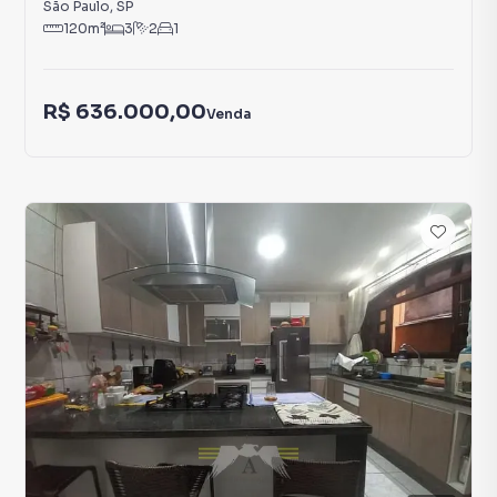
São Paulo
,
SP
120
m²
3
2
1
R$ 636.000,00
Venda