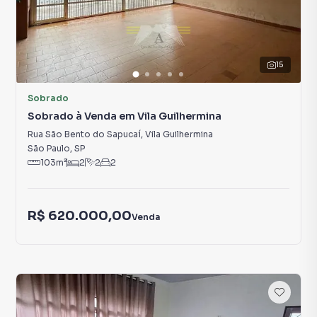
15
Sobrado
Sobrado à Venda em Vila Guilhermina
Rua São Bento do Sapucaí
,
Vila Guilhermina
São Paulo
,
SP
103
m²
2
2
2
R$ 620.000,00
Venda