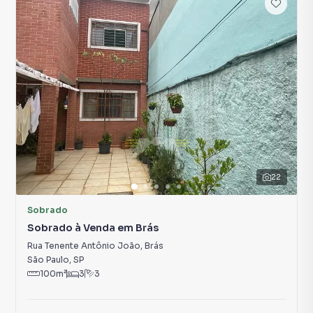
22
Sobrado
Sobrado à Venda em Brás
Rua Tenente Antônio João
,
Brás
São Paulo
,
SP
100
m²
3
3