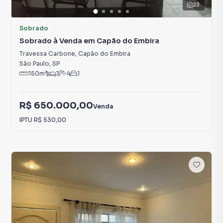
23
Sobrado
Sobrado à Venda em Capão do Embira
Travessa Carbone
,
Capão do Embira
São Paulo
,
SP
150
m²
3
4
1
R$ 650.000,00
Venda
IPTU
R$ 530,00