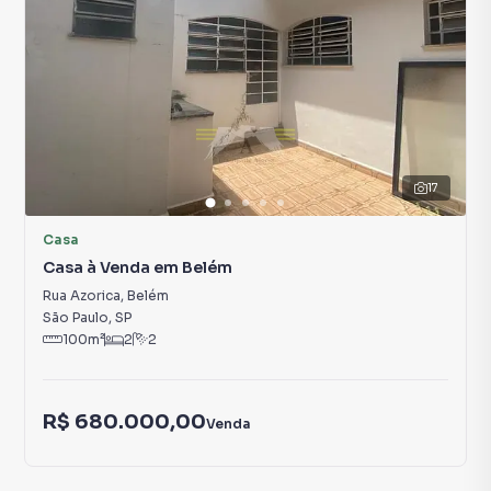
17
Casa
Casa à Venda em Belém
Rua Azorica
,
Belém
São Paulo
,
SP
100
m²
2
2
R$ 680.000,00
Venda